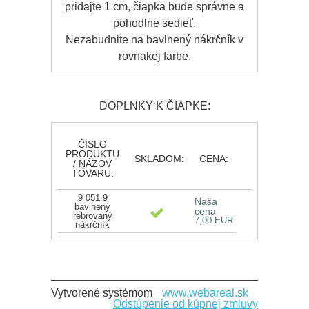
pridajte 1 cm, čiapka bude správne a
pohodlne sedieť.
Nezabudnite na bavlnený nákrčník v
rovnakej farbe.
DOPLNKY K ČIAPKE:
ČÍSLO
PRODUKTU
SKLADOM:
CENA:
/ NÁZOV
TOVARU:
9 051 9
Naša
bavlnený
cena
rebrovaný
7,00 EUR
nákrčník
Vytvorené systémom
www.webareal.sk
Odstúpenie od kúpnej zmluvy