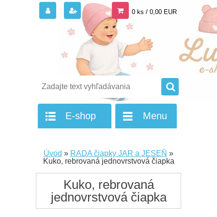
0 ks / 0,00 EUR
E-shop
Menu
Úvod
»
RADA čiapky JAR a JESEŇ
»
Kuko, rebrovaná jednovrstvová čiapka
Kuko, rebrovaná
jednovrstvová čiapka