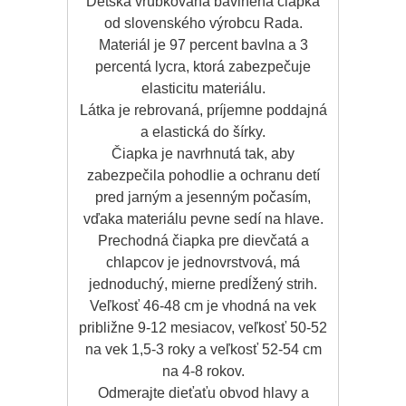
Detská vrúbkovaná bavlnená čiapka
od slovenského výrobcu Rada.
Materiál je 97 percent bavlna a 3
percentá lycra, ktorá zabezpečuje
elasticitu materiálu.
Látka je rebrovaná, príjemne poddajná
a elastická do šírky.
Čiapka je navrhnutá tak, aby
zabezpečila pohodlie a ochranu detí
pred jarným a jesenným počasím,
vďaka materiálu pevne sedí na hlave.
Prechodná čiapka pre dievčatá a
chlapcov je jednovrstvová, má
jednoduchý, mierne predĺžený strih.
Veľkosť 46-48 cm je vhodná na vek
približne 9-12 mesiacov, veľkosť 50-52
na vek 1,5-3 roky a veľkosť 52-54 cm
na 4-8 rokov.
Odmerajte dieťaťu obvod hlavy a