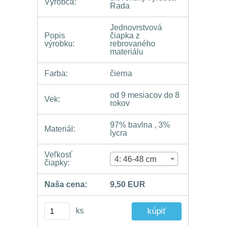
Výrobca:
Rada
Jednovrstvová
Popis
čiapka z
výrobku:
rebrovaného
materiálu
Farba:
čierna
od 9 mesiacov do 8
Vek:
rokov
97% bavlna , 3%
Materiál:
lycra
Veľkosť
4: 46-48 cm
čiapky:
Naša cena:
9,50 EUR
ks