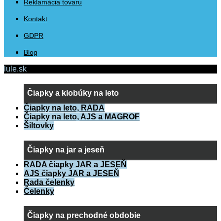
Reklamácia tovaru
Kontakt
GDPR
Blog
lule.sk
Čiapky a klobúky na leto
Čiapky na leto, RADA
Čiapky na leto, AJS a MAGROF
Šiltovky
Čiapky na jar a jeseň
RADA čiapky JAR a JESEŇ
AJS čiapky JAR a JESEŇ
Rada čelenky
Čelenky
Čiapky na prechodné obdobie