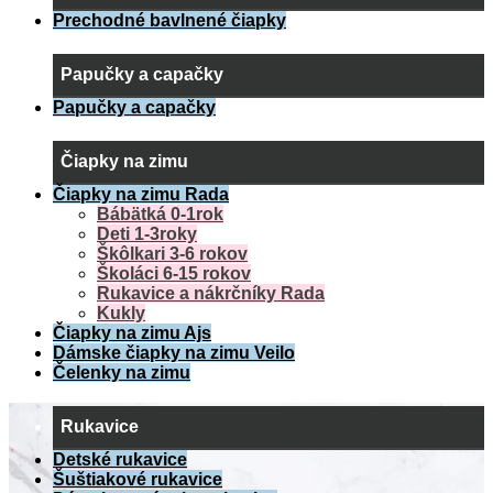
Prechodné bavlnené čiapky
Papučky a capačky
Papučky a capačky
Čiapky na zimu
Čiapky na zimu Rada
Bábätká 0-1rok
Deti 1-3roky
Škôlkari 3-6 rokov
Školáci 6-15 rokov
Rukavice a nákrčníky Rada
Kukly
Čiapky na zimu Ajs
Dámske čiapky na zimu Veilo
Čelenky na zimu
Rukavice
Detské rukavice
Šuštiakové rukavice