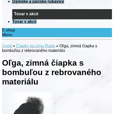
Dámske a pánske rukavice
Tovar v akcii
Tovar v akcii
E-shop
Menu
Úvod
»
Čiapky na zimu Rada
»
Oľga, zimná čiapka s
bombuľou z rebrovaného materiálu
Oľga, zimná čiapka s
bombuľou z rebrovaného
materiálu