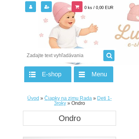
0 ks / 0,00 EUR
E-shop
Menu
Úvod
»
Čiapky na zimu Rada
»
Deti 1-
3roky
»
Ondro
Ondro