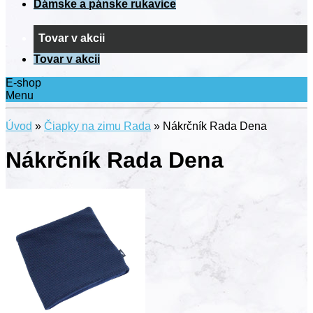
Dámske a pánske rukavice
Tovar v akcii
Tovar v akcii
E-shop
Menu
Úvod
»
Čiapky na zimu Rada
»
Nákrčník Rada Dena
Nákrčník Rada Dena