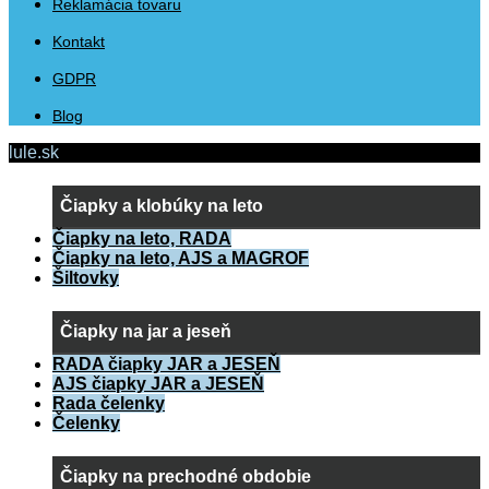
Reklamácia tovaru
Kontakt
GDPR
Blog
lule.sk
Čiapky a klobúky na leto
Čiapky na leto, RADA
Čiapky na leto, AJS a MAGROF
Šiltovky
Čiapky na jar a jeseň
RADA čiapky JAR a JESEŇ
AJS čiapky JAR a JESEŇ
Rada čelenky
Čelenky
Čiapky na prechodné obdobie