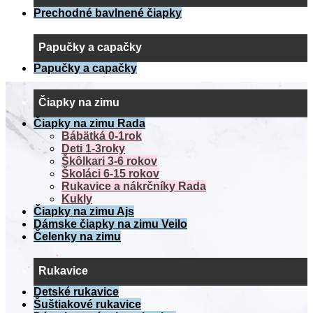
Prechodné bavlnené čiapky
Papučky a capačky
Papučky a capačky
Čiapky na zimu
Čiapky na zimu Rada
Bábätká 0-1rok
Deti 1-3roky
Škôlkari 3-6 rokov
Školáci 6-15 rokov
Rukavice a nákrčníky Rada
Kukly
Čiapky na zimu Ajs
Dámske čiapky na zimu Veilo
Čelenky na zimu
Rukavice
Detské rukavice
Šuštiakové rukavice