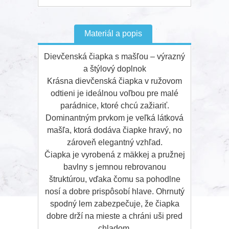
Materiál a popis
Dievčenská čiapka s mašľou – výrazný
a štýlový doplnok
Krásna dievčenská čiapka v ružovom
odtieni je ideálnou voľbou pre malé
parádnice, ktoré chcú zažiariť.
Dominantným prvkom je veľká látková
mašľa, ktorá dodáva čiapke hravý, no
zároveň elegantný vzhľad.
Čiapka je vyrobená z mäkkej a pružnej
bavlny s jemnou rebrovanou
štruktúrou, vďaka čomu sa pohodlne
nosí a dobre prispôsobí hlave. Ohrnutý
spodný lem zabezpečuje, že čiapka
dobre drží na mieste a chráni uši pred
chladom.