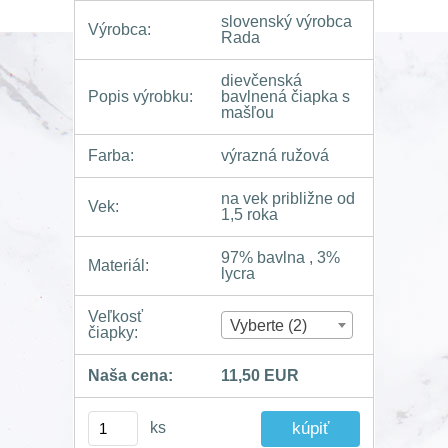
slovenský výrobca
Výrobca:
Rada
dievčenská
Popis výrobku:
bavlnená čiapka s
mašľou
Farba:
výrazná ružová
na vek približne od
Vek:
1,5 roka
97% bavlna , 3%
Materiál:
lycra
Veľkosť
Vyberte (2)
čiapky:
Naša cena:
11,50 EUR
ks