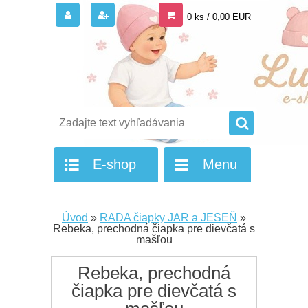
0 ks / 0,00 EUR
E-shop
Menu
Úvod
»
RADA čiapky JAR a JESEŇ
»
Rebeka, prechodná čiapka pre dievčatá s
mašľou
Rebeka, prechodná
čiapka pre dievčatá s